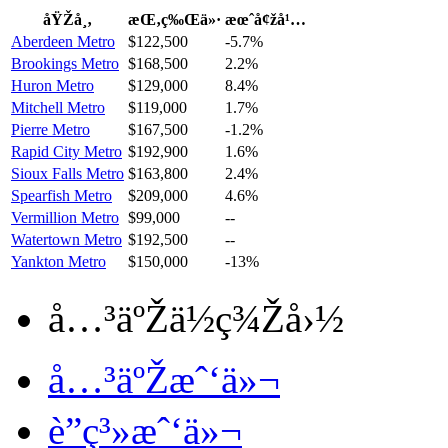
åŸŽå¸‚
æŒ‚ç‰Œä»·
æœˆå¢žå¹…
Aberdeen Metro
$122,500
-5.7%
Brookings Metro
$168,500
2.2%
Huron Metro
$129,000
8.4%
Mitchell Metro
$119,000
1.7%
Pierre Metro
$167,500
-1.2%
Rapid City Metro
$192,900
1.6%
Sioux Falls Metro
$163,800
2.4%
Spearfish Metro
$209,000
4.6%
Vermillion Metro
$99,000
--
Watertown Metro
$192,500
--
Yankton Metro
$150,000
-13%
å…³äºŽä½ç¾Žå›½
å…³äºŽæˆ‘ä»¬
è”ç³»æˆ‘ä»¬