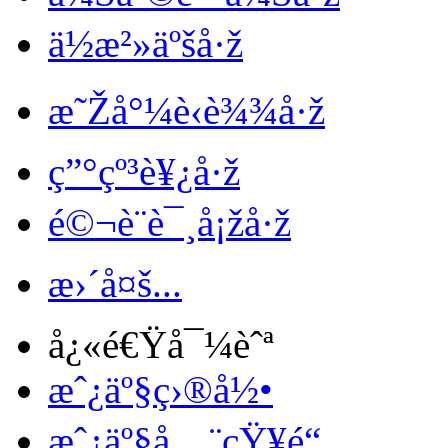
ä½æ²»äºšå·ž
æ˜Žå°¼è‹è¾¾å·ž
ç”°çº³è¥¿å·ž
é©¬è¨è¯¸å¡žå·ž
æ›´å¤š...
å¿«é€Ÿå¯¼èˆª
æˆ¿äº§ç›®å½•
æˆ¿äº§å…¨çŸ¥é“