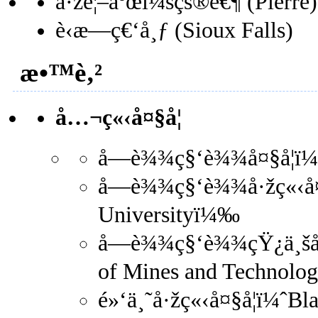
å·žé¦–åºœï¼šçš®è€¶ (Pierre)
è‹æ—ç€‘å¸ƒ (Sioux Falls)
æ•™è‚²
å…¬ç«‹å¤§å­¦
å—è¾¾ç§‘è¾¾å¤§å­¦ï¼
å—è¾¾ç§‘è¾¾å·žç«‹å¤§
Universityï¼‰
å—è¾¾ç§‘è¾¾çŸ¿ä¸šåŠ
of Mines and Technol
é»‘ä¸˜å·žç«‹å¤§å­¦ï¼ˆBl