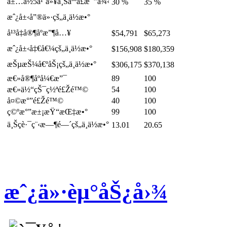
å±…ä½5å¹´ä»¥ä¸Šäººå£æ¯”ä¾‹
30 %
35 %
æˆ¿å±‹å”®ä»·çš„ä¸­ä½æ•°
å¹³å‡å®¶åº­æ”¶å…¥
$54,791
$65,273
æˆ¿å±‹å‡€å€¼çš„ä¸­ä½æ•°
$156,908
$180,359
æŠµæŠ¼å€ºåŠ¡çš„ä¸­ä½æ•°
$306,175
$370,138
æ€»å®¶åº­å¼€æ”¯
89
100
æ€»ä½“çŠ¯ç½ªé£Žé™©
54
100
å¤©æ°”é£Žé™©
40
100
ç©ºæ°”æ±¡æŸ“æŒ‡æ•°
99
100
ä¸Šç­è·¯ç¨‹æ—¶é—´çš„ä¸­ä½æ•°
13.01
20.65
æˆ¿ä»·èµ°åŠ¿å›¾