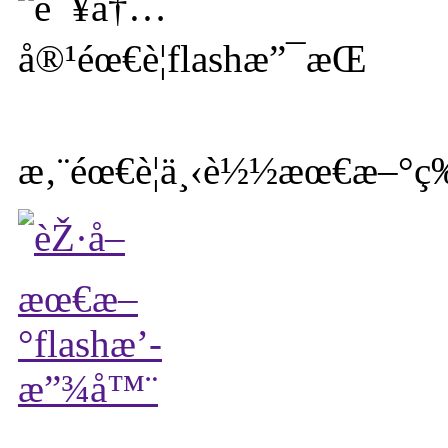
æ‚¨éœ€è¦ä¸‹è½½æœ€æ–°ç‰