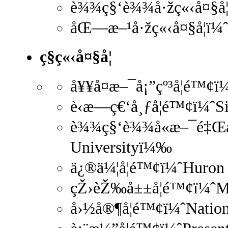
è¾¾ç§‘è¾¾å·žç«‹å¤§å­¦
åŒ—æ–¹å·žç«‹å¤§å­¦ï¼ˆ
ç§ç«‹å¤§å­¦
å¥¥å¤æ–¯å¡”çº³å­¦é™¢
è‹æ—ç€‘å¸ƒå­¦é™¢ï¼ˆS
è¾¾ç§‘è¾¾å«æ–¯é‡Œæ˜
Universityï¼‰
ä¿®ä¼¦å­¦é™¢ï¼ˆHuron
çŽ›èŽ‰å±±å­¦é™¢ï¼ˆM
å›½å®¶å­¦é™¢ï¼ˆNatio