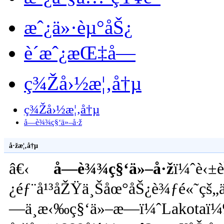
æˆ¿ä»·èµ°åŠ¿
è´­æˆ¿æŒ‡å—
ç¾Žå›½æ¦‚å†µ
ç¾Žå›½æ¦‚å†µ
å—è¾¾ç§‘ä»–å·ž
å·žæ¦‚å†µ
â€‹
å—è¾¾ç§‘ä»–å·ž
ï¼ˆè‹±
¿éƒ¨å¹³åŽŸä¸Šåœ°åŠ¿è¾ƒé«˜çš
—ä¸­æ‹‰ç§‘ä»–æ—ï¼ˆLakotaï