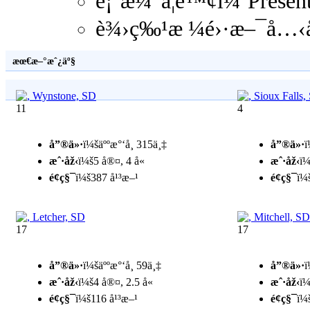
è¡¨æ¼”å­¦é™¢ï¼ˆPresen
è¾›ç‰¹æ ¼é›·æ–¯å…‹å­
æœ€æ–°æˆ¿äº§
11
4
å”®ä»·
ï¼šäººæ°‘å¸ 315ä¸‡
å”®ä»·
ï
æˆ·åž‹
ï¼š5 å®¤, 4 å«
æˆ·åž‹
ï¼
é¢ç§¯
ï¼š387 å¹³æ–¹
é¢ç§¯
ï¼
17
17
å”®ä»·
ï¼šäººæ°‘å¸ 59ä¸‡
å”®ä»·
ï
æˆ·åž‹
ï¼š4 å®¤, 2.5 å«
æˆ·åž‹
ï¼
é¢ç§¯
ï¼š116 å¹³æ–¹
é¢ç§¯
ï¼