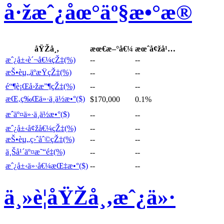
å·žæˆ¿åœ°äº§æ•°æ®
åŸŽå¸‚
æœ€æ–°å€¼
æœˆå¢žå¹…
æˆ¿å±‹è´¬å€¼çŽ‡(%)
--
--
æŠ•èµ„äºæŸçŽ‡(%)
--
--
é“¶è¡Œå›žæ”¶çŽ‡(%)
--
--
æŒ‚ç‰Œä»·ä¸­ä½æ•°($)
$170,000
0.1%
æˆäº¤ä»·ä¸­ä½æ•°($)
--
--
æˆ¿å±‹å¢žå€¼çŽ‡(%)
--
--
æŠ•èµ„ç›ˆåˆ©çŽ‡(%)
--
--
ä¸Šå¹´äº¤æ˜“é‡(%)
--
--
æˆ¿å±‹ä»·å€¼æŒ‡æ•°($)
--
--
ä¸»è¦åŸŽå¸‚æˆ¿ä»·