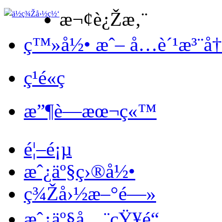
æ¬¢è¿Žæ‚¨
ç™»å½• æˆ– å…è´¹æ³¨å
ç¹é«ç
æ”¶è—æœ¬ç«™
é¦–é¡µ
æˆ¿äº§ç›®å½•
ç¾Žå›½æ–°é—»
æˆ¿äº§å…¨çŸ¥é“