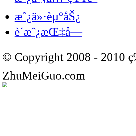
æˆ¿ä»·èµ°åŠ¿
è´­æˆ¿æŒ‡å—
© Copyright 2008 - 201
ZhuMeiGuo.com