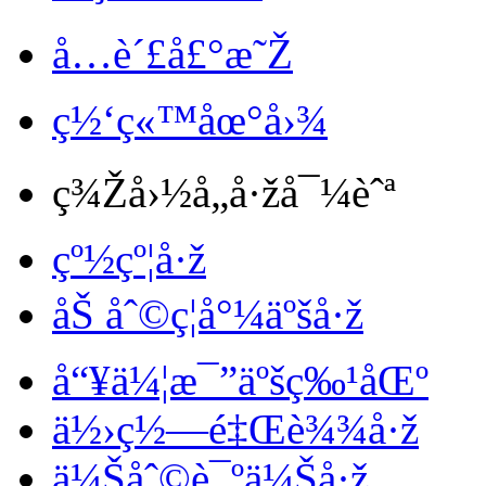
å…è´£å£°æ˜Ž
ç½‘ç«™åœ°å›¾
ç¾Žå›½å„å·žå¯¼èˆª
çº½çº¦å·ž
åŠ åˆ©ç¦å°¼äºšå·ž
å“¥ä¼¦æ¯”äºšç‰¹åŒº
ä½›ç½—é‡Œè¾¾å·ž
ä¼Šåˆ©è¯ºä¼Šå·ž