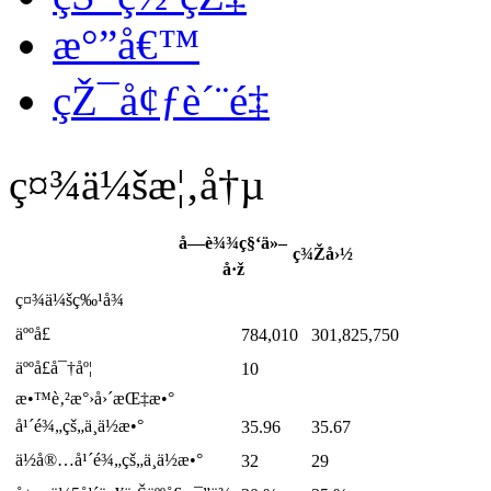
æ°”å€™
çŽ¯å¢ƒè´¨é‡
ç¤¾ä¼šæ¦‚å†µ
å—è¾¾ç§‘ä»–
ç¾Žå›½
å·ž
ç¤¾ä¼šç‰¹å¾
äººå£
784,010
301,825,750
äººå£å¯†åº¦
10
æ•™è‚²æ°›å›´æŒ‡æ•°
å¹´é¾„çš„ä¸­ä½æ•°
35.96
35.67
ä½å®…å¹´é¾„çš„ä¸­ä½æ•°
32
29