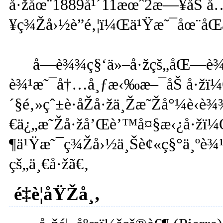
å·žåœ¨1889å¹´11æœˆ2æ—¥åŠ å
¥ç¾Žå›½è”é‚¦ï¼Œä¹Ÿæ˜¯åœ¨åŒä
å—è¾¾ç§‘ä»–å·žçš„åŒ—è¾
è¾¹æ˜¯å†…å¸ƒæ‹‰æ–¯åŠ å·žï
´§é‚»çˆ±è·åŽå·žä¸Žæ˜Žå°¼è‹
€ä¿„æ˜Žå·žå’Œè’™å¤§æ‹¿å·ž
¶ä¹Ÿæ˜¯ç¾Žå›½ä¸Šè¢«ç§°ä¸ºè¾¹ç
çš„ä¸€å·žã€‚
é‡è¦åŸŽå¸‚