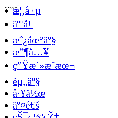
æ¦‚å†µ
å·žä¿¡æ¯
äººå£
æˆ¿åœ°äº§
æ”¶å…¥
ç”Ÿæ´»æˆæœ¬
èµ„äº§
å·¥ä½œ
äº¤é€š
çŠ¯ç½ªçŽ‡