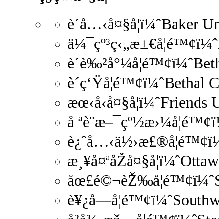
è´å…‹å¤§å­¦ï¼ˆBaker U
ä¼¯çº³ç‹„æ±€å­¦é™¢ï¼ˆ
è´è‰²å°¼å­¦é™¢ï¼ˆBe
è´ç‘Ÿå­¦é™¢ï¼ˆBethal
æœ‹å‹å¤§å­¦ï¼ˆFriends
å ªè¨æ–¯çº½æ›¼å­¦é™
è¿ˆå…‹ä½›æ£®å­¦é™¢ï
æ¸¥å¤ªåŽå¤§å­¦ï¼ˆOtta
åœ£é©¬èŽ‰å­¦é™¢ï¼ˆS
è¥¿å—å­¦é™¢ï¼ˆSouth