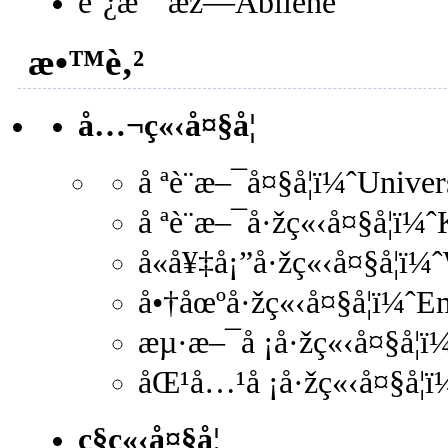
é˜¿æ¯”æž—Abilene
æ•™è‚²
å…¬ç«‹å¤§å­¦
å ªè¨æ–¯å¤§å­¦ï¼ˆUniv
å ªè¨æ–¯å·žç«‹å¤§å­¦ï¼
å«å¥‡å¡”å·žç«‹å¤§å­¦ï¼
å•†åœºå·žç«‹å¤§å­¦ï¼ˆE
æµ·æ–¯å ¡å·žç«‹å¤§å­¦ï
åŒ¹å…¹å ¡å·žç«‹å¤§å­¦ï
ç§ç«‹å¤§å­¦