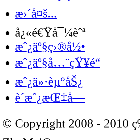
æ›´å¤š...
å¿«é€Ÿå¯¼èˆª
æˆ¿äº§ç›®å½•
æˆ¿äº§å…¨çŸ¥é“
æˆ¿ä»·èµ°åŠ¿
è´­æˆ¿æŒ‡å—
© Copyright 2008 - 201