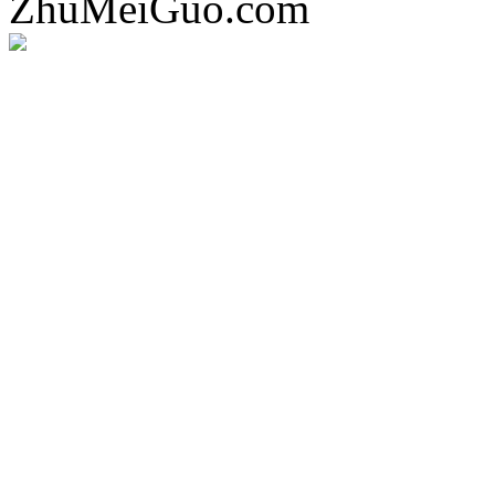
ZhuMeiGuo.com