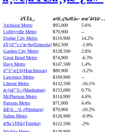
åŸŽå¸‚
æŒ‚ç‰Œä»·
æœˆå¢žå¹…
Atchison Metro
$95,000
5.6%
Coffeyville Metro
$79,900
--
Dodge City Metro
$119,900
14.2%
åŸƒå°”ç±³æ‹‰(Emporia)
$82,500
-1.8%
Garden City Metro
$128,500
2.8%
Great Bend Metro
$74,900
-6.3%
Hays Metro
$147,500
1.4%
å“ˆé’¦æ£®(Hutchinson)
$89,900
-3.2%
Lawrence Metro
$169,900
--
Liberal Metro
$132,500
-16.1%
æ›¼å“ˆé¡¿(Manhattan)
$153,000
0.7%
McPherson Metro
$114,900
4.6%
Parsons Metro
$71,000
4.4%
åŒ¹å…¹å ¡(Pittsburg)
$79,900
-10.2%
Salina Metro
$126,900
-0.9%
æ‰˜çš®å¡(Topeka)
$122,500
-2%
Wichita Metro
$139,900
--