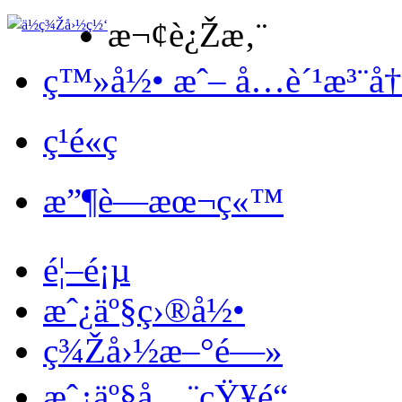
æ¬¢è¿Žæ‚¨
ç™»å½• æˆ– å…è´¹æ³¨å
ç¹é«ç
æ”¶è—æœ¬ç«™
é¦–é¡µ
æˆ¿äº§ç›®å½•
ç¾Žå›½æ–°é—»
æˆ¿äº§å…¨çŸ¥é“