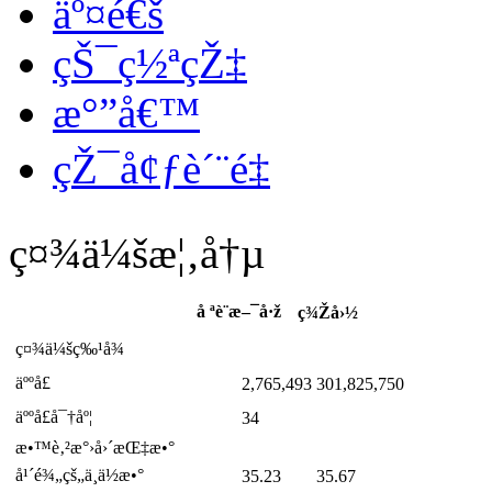
äº¤é€š
çŠ¯ç½ªçŽ‡
æ°”å€™
çŽ¯å¢ƒè´¨é‡
ç¤¾ä¼šæ¦‚å†µ
å ªè¨æ–¯å·ž
ç¾Žå›½
ç¤¾ä¼šç‰¹å¾
äººå£
2,765,493
301,825,750
äººå£å¯†åº¦
34
æ•™è‚²æ°›å›´æŒ‡æ•°
å¹´é¾„çš„ä¸­ä½æ•°
35.23
35.67