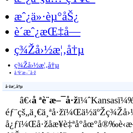
æˆ¿ä»·èµ°åŠ¿
è´­æˆ¿æŒ‡å—
ç¾Žå›½æ¦‚å†µ
ç¾Žå›½æ¦‚å†µ
å ªè¨æ–¯å·ž
å·žæ¦‚å†µ
â€‹
å ªè¨æ–¯å·ž
ï¼ˆKansasï¼
éƒ¨çš„ä¸€ä¸ªå·žï¼Œä½äºŽç¾Žå
å¿ƒï¼Œå·žåæ¥è‡ªå°åœ°å®‰è‹