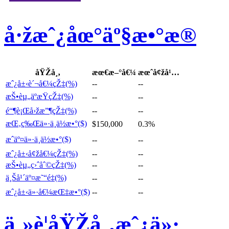
å·žæˆ¿åœ°äº§æ•°æ®
åŸŽå¸‚
æœ€æ–°å€¼
æœˆå¢žå¹…
æˆ¿å±‹è´¬å€¼çŽ‡(%)
--
--
æŠ•èµ„äºæŸçŽ‡(%)
--
--
é“¶è¡Œå›žæ”¶çŽ‡(%)
--
--
æŒ‚ç‰Œä»·ä¸­ä½æ•°($)
$150,000
0.3%
æˆäº¤ä»·ä¸­ä½æ•°($)
--
--
æˆ¿å±‹å¢žå€¼çŽ‡(%)
--
--
æŠ•èµ„ç›ˆåˆ©çŽ‡(%)
--
--
ä¸Šå¹´äº¤æ˜“é‡(%)
--
--
æˆ¿å±‹ä»·å€¼æŒ‡æ•°($)
--
--
ä¸»è¦åŸŽå¸‚æˆ¿ä»·