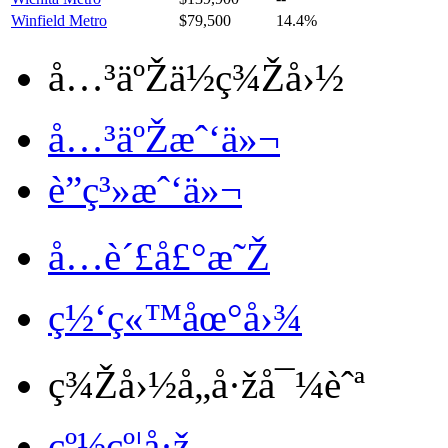
Winfield Metro
$79,500
14.4%
å…³äºŽä½ç¾Žå›½
å…³äºŽæˆ‘ä»¬
è”ç³»æˆ‘ä»¬
å…è´£å£°æ˜Ž
ç½‘ç«™åœ°å›¾
ç¾Žå›½å„å·žå¯¼èˆª
çº½çº¦å·ž