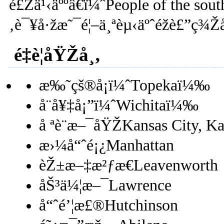
é£Žä¹‹äººâ€ï¼ˆPeople of the s
‚è¯¥å·žæ˜¯é¦–ä¸ªèµ‹äºˆéžè£”ç¾
é‡è¦åŸŽå¸‚
æ‰˜çš®å¡ï¼ˆTopekaï¼‰
å¨å¥‡å¡”ï¼ˆWichitaï¼‰
å ªè¨æ–¯åŸŽKansas City, K
æ›¼å“ˆé¡¿Manhattan
èŽ±æ–‡æ²ƒæ€Leavenworth
åŠ³ä¼¦æ–¯Lawrence
å“ˆé’¦æ£®Hutchinson