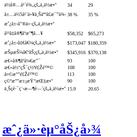
ä½å®…å¹´é¾„çš„ä¸­ä½æ•°
34
29
å±…ä½5å¹´ä»¥ä¸Šäººå£æ¯”ä¾‹
38 %
35 %
æˆ¿å±‹å”®ä»·çš„ä¸­ä½æ•°
å¹³å‡å®¶åº­æ”¶å…¥
$58,352
$65,273
æˆ¿å±‹å‡€å€¼çš„ä¸­ä½æ•°
$173,047
$180,359
æŠµæŠ¼å€ºåŠ¡çš„ä¸­ä½æ•°
$345,916
$370,138
æ€»å®¶åº­å¼€æ”¯
93
100
æ€»ä½“çŠ¯ç½ªé£Žé™©
108
100
å¤©æ°”é£Žé™©
113
100
ç©ºæ°”æ±¡æŸ“æŒ‡æ•°
90
100
ä¸Šç­è·¯ç¨‹æ—¶é—´çš„ä¸­ä½æ•°
15.9
20.65
æˆ¿ä»·èµ°åŠ¿å›¾