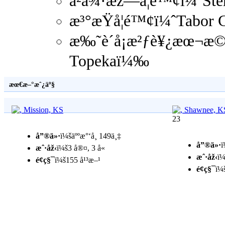
å²å¾·æž—å­¦é™¢ï¼ˆSte
æ³°æŸå­¦é™¢ï¼ˆTabor
æ‰˜è´å¡æ²ƒè¥¿æœ¬æ©å
Topekaï¼‰
æœ€æ–°æˆ¿äº§
23
å”®ä»·
ï¼šäººæ°‘å¸ 149ä¸‡
å”®ä»·
ï
æˆ·åž‹
ï¼š3 å®¤, 3 å«
æˆ·åž‹
ï¼
é¢ç§¯
ï¼š155 å¹³æ–¹
é¢ç§¯
ï¼