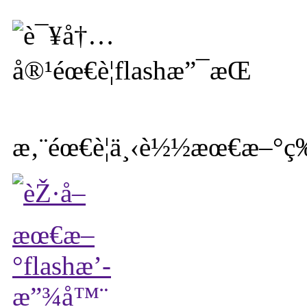
æ‚¨éœ€è¦ä¸‹è½½æœ€æ–°ç‰