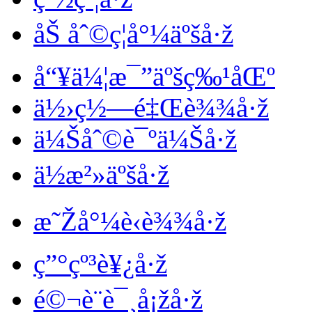
åŠ åˆ©ç¦å°¼äºšå·ž
å“¥ä¼¦æ¯”äºšç‰¹åŒº
ä½›ç½—é‡Œè¾¾å·ž
ä¼Šåˆ©è¯ºä¼Šå·ž
ä½æ²»äºšå·ž
æ˜Žå°¼è‹è¾¾å·ž
ç”°çº³è¥¿å·ž
é©¬è¨è¯¸å¡žå·ž